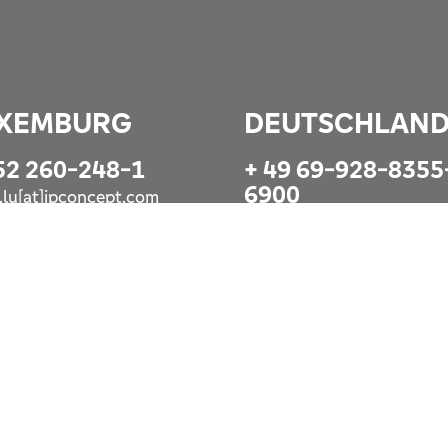
XEMBURG
DEUTSCHLAN
52 260-248-1
+ 49 69-928-8355
6900
o.lu[at]ipconcept.com
info@ipconcept.com
zt anrufen
Jetzt anrufen