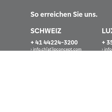
So erreichen Sie uns.
SCHWEIZ
LU
+ 41 44224-3200
+ 3
info.ch[at]ipconcept.com
inf
Jetzt anrufen
Jet