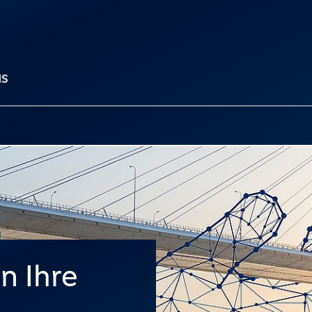
NS
n Ihre