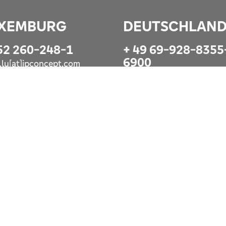
XEMBURG
DEUTSCHLAN
52 260-248-1
+ 49 69-928-8355
6900
o.lu[at]ipconcept.com
info@ipconcept.com
zt anrufen
Jetzt anrufen
nstleistungen sind Personen mit Wohnsitz in
 Sie die geltenden Verkaufsbeschränkungen für die