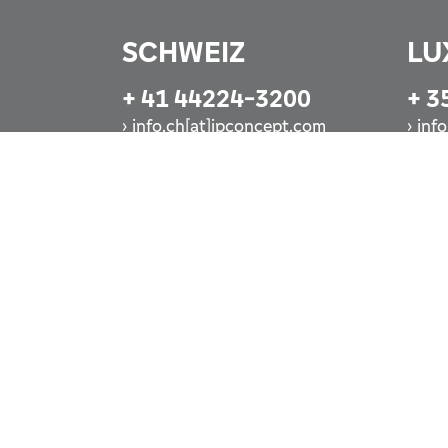
SCHWEIZ
LU
+ 41 44224-3200
+ 3
info.ch[at]ipconcept.com
inf
Jetzt anrufen
Jet
nach oben
drucken
Die auf dieser Website angebotenen Produkte und Die
bestimmten Ländern nicht zugänglich. Bitte beachten