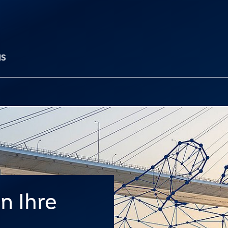
NS
n Ihre