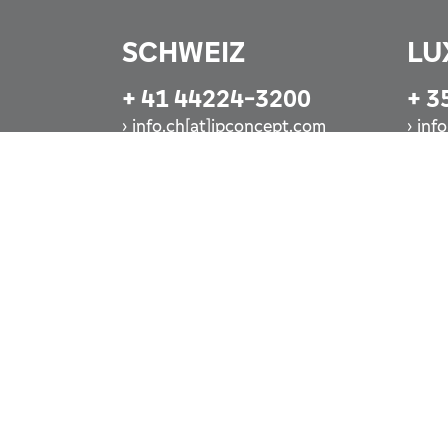
SCHWEIZ
LU
+ 41 44224-3200
+ 3
info.ch[at]ipconcept.com
inf
Jetzt anrufen
Jet
nach oben
drucken
Die auf dieser Website angebotenen Produkte und Die
bestimmten Ländern nicht zugänglich. Bitte beachten