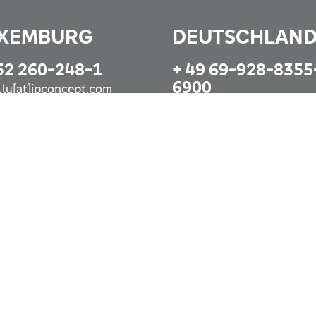
XEMBURG
DEUTSCHLAN
52 260-248-1
+ 49 69-928-8355
6900
o.lu[at]ipconcept.com
info@ipconcept.com
zt anrufen
Jetzt anrufen
nstleistungen sind Personen mit Wohnsitz in
 Sie die geltenden Verkaufsbeschränkungen für die