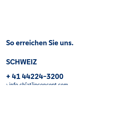
So erreichen Sie uns.
SCHWEIZ
+ 41 44224-3200
info.ch[at]ipconcept.com
Jetzt anrufen
LUXEMBURG
+ 352 260-248-1